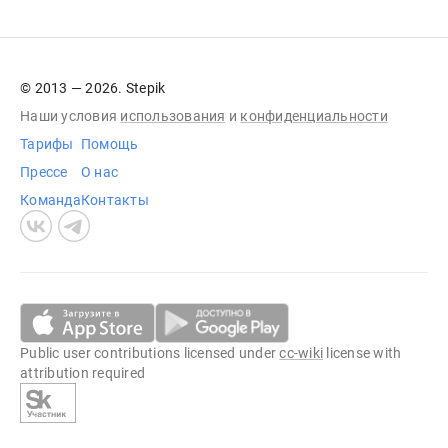
© 2013 — 2026. Stepik
Наши условия
использования
и
конфиденциальности
Тарифы
Помощь
Прессе
О нас
Команда
Контакты
Public user contributions licensed under
cc-wiki
license with
attribution required