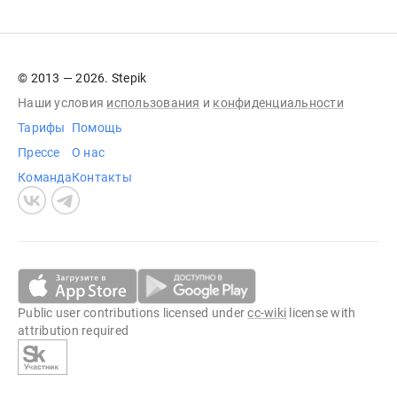
© 2013 — 2026. Stepik
Наши условия
использования
и
конфиденциальности
Тарифы
Помощь
Прессе
О нас
Команда
Контакты
Public user contributions licensed under
cc-wiki
license with
attribution required