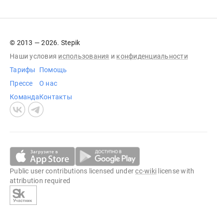
© 2013 — 2026. Stepik
Наши условия
использования
и
конфиденциальности
Тарифы
Помощь
Прессе
О нас
Команда
Контакты
Public user contributions licensed under
cc-wiki
license with
attribution required