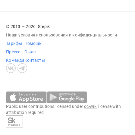
© 2013 — 2026. Stepik
Наши условия
использования
и
конфиденциальности
Тарифы
Помощь
Прессе
О нас
Команда
Контакты
Public user contributions licensed under
cc-wiki
license with
attribution required