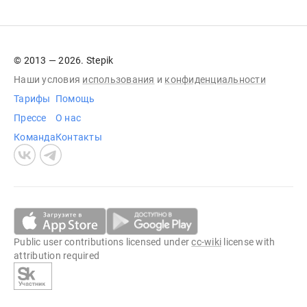
© 2013 — 2026. Stepik
Наши условия
использования
и
конфиденциальности
Тарифы
Помощь
Прессе
О нас
Команда
Контакты
Public user contributions licensed under
cc-wiki
license with
attribution required