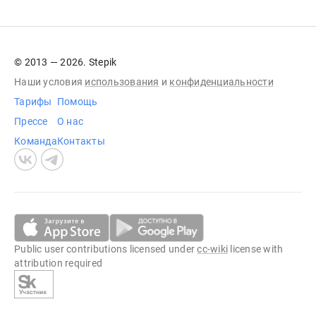
© 2013 — 2026. Stepik
Наши условия
использования
и
конфиденциальности
Тарифы
Помощь
Прессе
О нас
Команда
Контакты
Public user contributions licensed under
cc-wiki
license with
attribution required