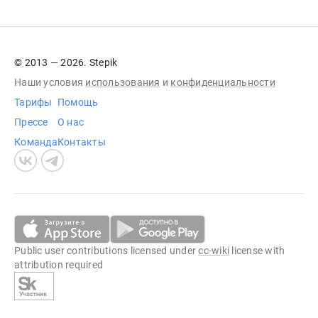
© 2013 — 2026. Stepik
Наши условия
использования
и
конфиденциальности
Тарифы
Помощь
Прессе
О нас
Команда
Контакты
Public user contributions licensed under
cc-wiki
license with
attribution required