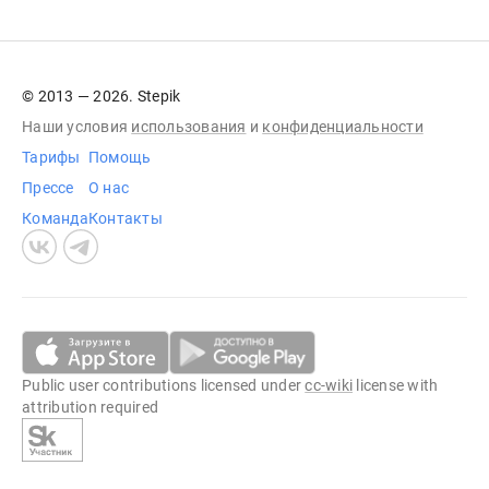
© 2013 — 2026. Stepik
Наши условия
использования
и
конфиденциальности
Тарифы
Помощь
Прессе
О нас
Команда
Контакты
Public user contributions licensed under
cc-wiki
license with
attribution required