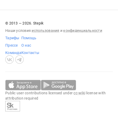
© 2013 — 2026. Stepik
Наши условия
использования
и
конфиденциальности
Тарифы
Помощь
Прессе
О нас
Команда
Контакты
Public user contributions licensed under
cc-wiki
license with
attribution required