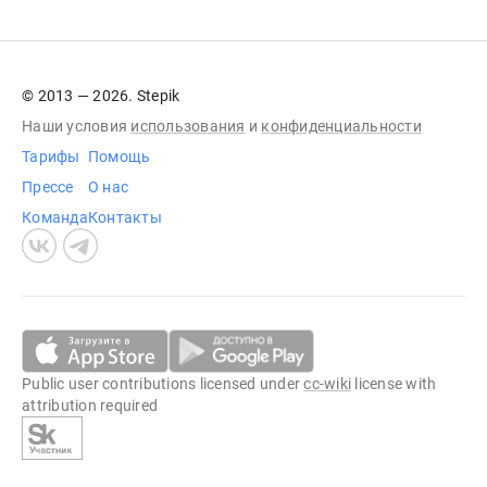
© 2013 — 2026. Stepik
Наши условия
использования
и
конфиденциальности
Тарифы
Помощь
Прессе
О нас
Команда
Контакты
Public user contributions licensed under
cc-wiki
license with
attribution required