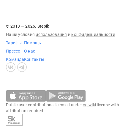
© 2013 — 2026. Stepik
Наши условия
использования
и
конфиденциальности
Тарифы
Помощь
Прессе
О нас
Команда
Контакты
Public user contributions licensed under
cc-wiki
license with
attribution required