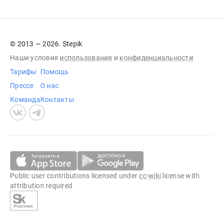
© 2013 — 2026. Stepik
Наши условия
использования
и
конфиденциальности
Тарифы
Помощь
Прессе
О нас
Команда
Контакты
Public user contributions licensed under
cc-wiki
license with
attribution required