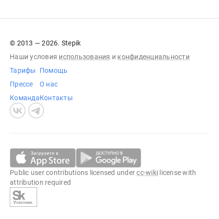
© 2013 — 2026. Stepik
Наши условия
использования
и
конфиденциальности
Тарифы
Помощь
Прессе
О нас
Команда
Контакты
Public user contributions licensed under
cc-wiki
license with
attribution required