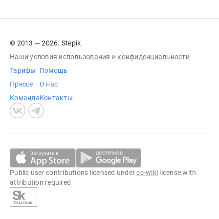
© 2013 — 2026. Stepik
Наши условия
использования
и
конфиденциальности
Тарифы
Помощь
Прессе
О нас
Команда
Контакты
Public user contributions licensed under
cc-wiki
license with
attribution required