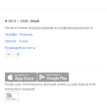
© 2013 — 2026. Stepik
Наши условия
использования
и
конфиденциальности
Тарифы
Помощь
Прессе
О нас
Команда
Контакты
Public user contributions licensed under
cc-wiki
license with
attribution required