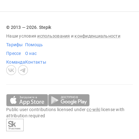
© 2013 — 2026. Stepik
Наши условия
использования
и
конфиденциальности
Тарифы
Помощь
Прессе
О нас
Команда
Контакты
Public user contributions licensed under
cc-wiki
license with
attribution required