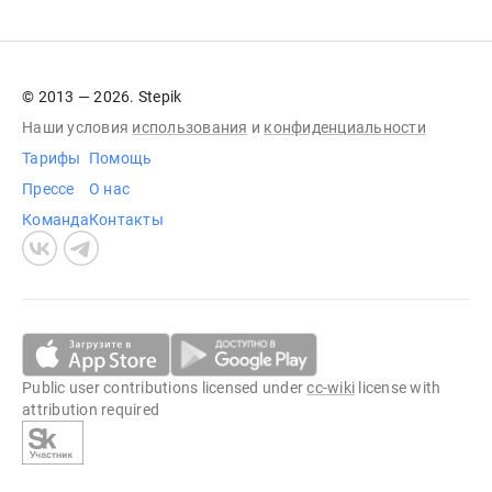
© 2013 — 2026. Stepik
Наши условия
использования
и
конфиденциальности
Тарифы
Помощь
Прессе
О нас
Команда
Контакты
Public user contributions licensed under
cc-wiki
license with
attribution required