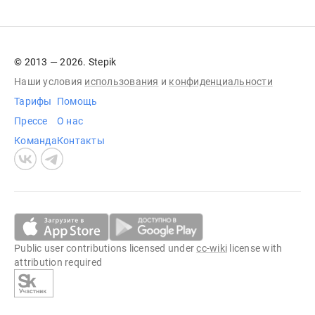
© 2013 — 2026. Stepik
Наши условия
использования
и
конфиденциальности
Тарифы
Помощь
Прессе
О нас
Команда
Контакты
Public user contributions licensed under
cc-wiki
license with
attribution required