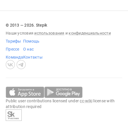
© 2013 — 2026. Stepik
Наши условия
использования
и
конфиденциальности
Тарифы
Помощь
Прессе
О нас
Команда
Контакты
Public user contributions licensed under
cc-wiki
license with
attribution required