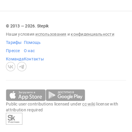
© 2013 — 2026. Stepik
Наши условия
использования
и
конфиденциальности
Тарифы
Помощь
Прессе
О нас
Команда
Контакты
Public user contributions licensed under
cc-wiki
license with
attribution required