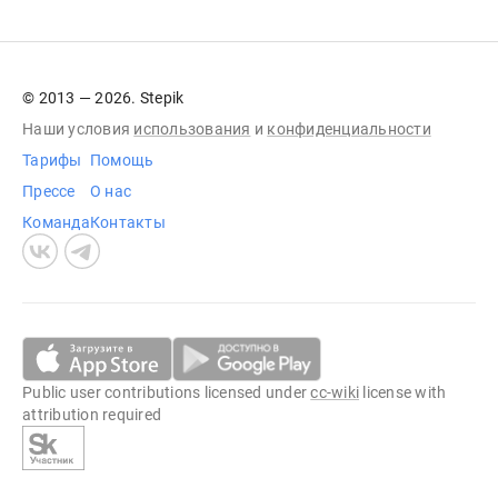
© 2013 — 2026. Stepik
Наши условия
использования
и
конфиденциальности
Тарифы
Помощь
Прессе
О нас
Команда
Контакты
Public user contributions licensed under
cc-wiki
license with
attribution required