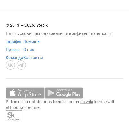
© 2013 — 2026. Stepik
Наши условия
использования
и
конфиденциальности
Тарифы
Помощь
Прессе
О нас
Команда
Контакты
Public user contributions licensed under
cc-wiki
license with
attribution required