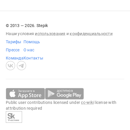
© 2013 — 2026. Stepik
Наши условия
использования
и
конфиденциальности
Тарифы
Помощь
Прессе
О нас
Команда
Контакты
Public user contributions licensed under
cc-wiki
license with
attribution required