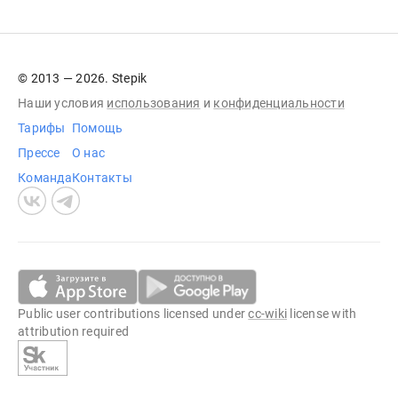
© 2013 — 2026. Stepik
Наши условия
использования
и
конфиденциальности
Тарифы
Помощь
Прессе
О нас
Команда
Контакты
Public user contributions licensed under
cc-wiki
license with
attribution required