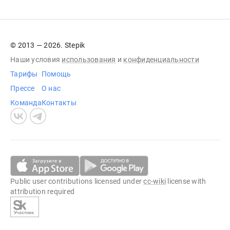
© 2013 — 2026. Stepik
Наши условия
использования
и
конфиденциальности
Тарифы
Помощь
Прессе
О нас
Команда
Контакты
Public user contributions licensed under
cc-wiki
license with
attribution required