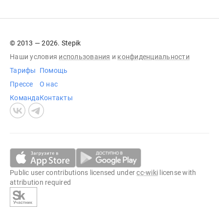
© 2013 — 2026. Stepik
Наши условия
использования
и
конфиденциальности
Тарифы
Помощь
Прессе
О нас
Команда
Контакты
Public user contributions licensed under
cc-wiki
license with
attribution required