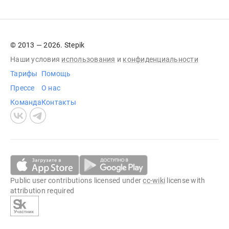
© 2013 — 2026. Stepik
Наши условия
использования
и
конфиденциальности
Тарифы
Помощь
Прессе
О нас
Команда
Контакты
Public user contributions licensed under
cc-wiki
license with
attribution required