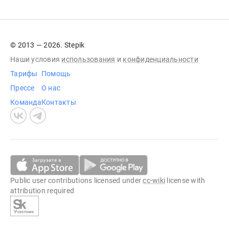
© 2013 — 2026. Stepik
Наши условия
использования
и
конфиденциальности
Тарифы
Помощь
Прессе
О нас
Команда
Контакты
Public user contributions licensed under
cc-wiki
license with
attribution required