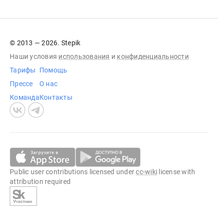
© 2013 — 2026. Stepik
Наши условия
использования
и
конфиденциальности
Тарифы
Помощь
Прессе
О нас
Команда
Контакты
Public user contributions licensed under
cc-wiki
license with
attribution required