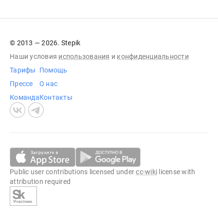
© 2013 — 2026. Stepik
Наши условия
использования
и
конфиденциальности
Тарифы
Помощь
Прессе
О нас
Команда
Контакты
Public user contributions licensed under
cc-wiki
license with
attribution required