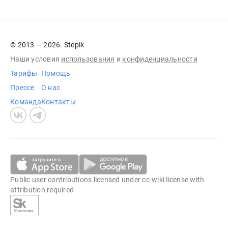
© 2013 — 2026. Stepik
Наши условия
использования
и
конфиденциальности
Тарифы
Помощь
Прессе
О нас
Команда
Контакты
Public user contributions licensed under
cc-wiki
license with
attribution required