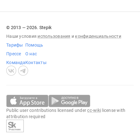
© 2013 — 2026. Stepik
Наши условия
использования
и
конфиденциальности
Тарифы
Помощь
Прессе
О нас
Команда
Контакты
Public user contributions licensed under
cc-wiki
license with
attribution required