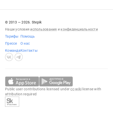
© 2013 — 2026. Stepik
Наши условия
использования
и
конфиденциальности
Тарифы
Помощь
Прессе
О нас
Команда
Контакты
Public user contributions licensed under
cc-wiki
license with
attribution required