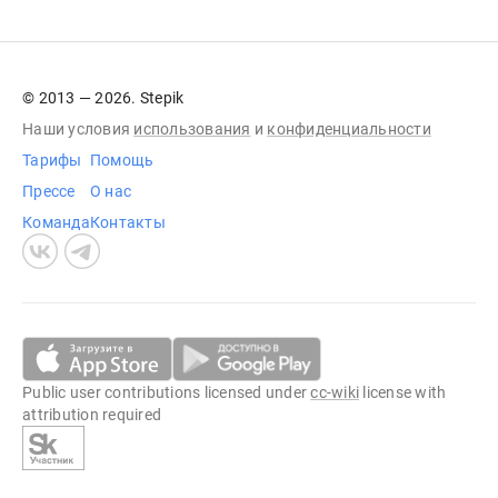
© 2013 — 2026. Stepik
Наши условия
использования
и
конфиденциальности
Тарифы
Помощь
Прессе
О нас
Команда
Контакты
Public user contributions licensed under
cc-wiki
license with
attribution required