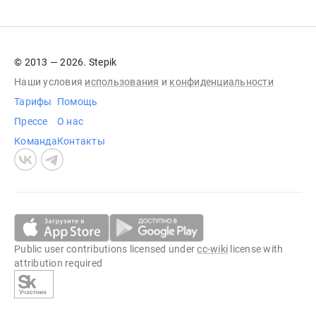
© 2013 — 2026. Stepik
Наши условия
использования
и
конфиденциальности
Тарифы
Помощь
Прессе
О нас
Команда
Контакты
Public user contributions licensed under
cc-wiki
license with
attribution required