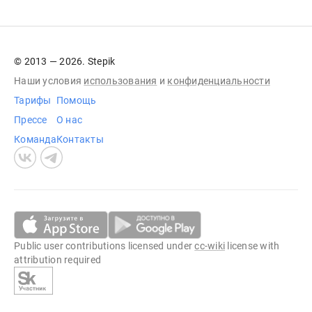
© 2013 — 2026. Stepik
Наши условия
использования
и
конфиденциальности
Тарифы
Помощь
Прессе
О нас
Команда
Контакты
Public user contributions licensed under
cc-wiki
license with
attribution required