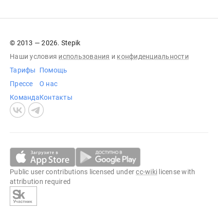
© 2013 — 2026. Stepik
Наши условия
использования
и
конфиденциальности
Тарифы
Помощь
Прессе
О нас
Команда
Контакты
Public user contributions licensed under
cc-wiki
license with
attribution required