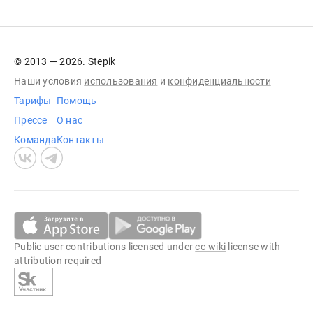
© 2013 — 2026. Stepik
Наши условия
использования
и
конфиденциальности
Тарифы
Помощь
Прессе
О нас
Команда
Контакты
Public user contributions licensed under
cc-wiki
license with
attribution required