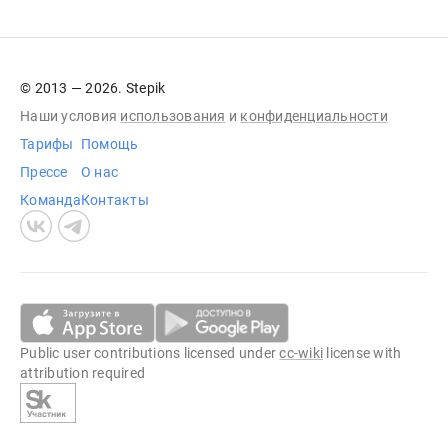
© 2013 — 2026. Stepik
Наши условия
использования
и
конфиденциальности
Тарифы
Помощь
Прессе
О нас
Команда
Контакты
Public user contributions licensed under
cc-wiki
license with
attribution required