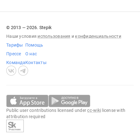
© 2013 — 2026. Stepik
Наши условия
использования
и
конфиденциальности
Тарифы
Помощь
Прессе
О нас
Команда
Контакты
Public user contributions licensed under
cc-wiki
license with
attribution required