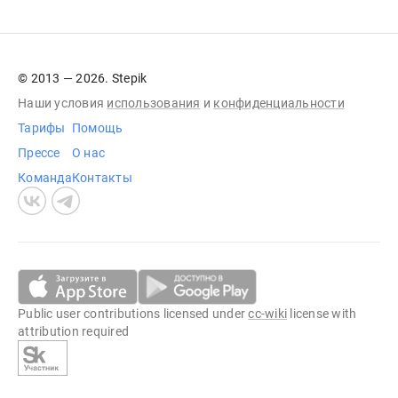
© 2013 — 2026. Stepik
Наши условия
использования
и
конфиденциальности
Тарифы
Помощь
Прессе
О нас
Команда
Контакты
Public user contributions licensed under
cc-wiki
license with
attribution required