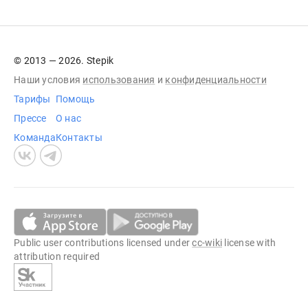
© 2013 — 2026. Stepik
Наши условия
использования
и
конфиденциальности
Тарифы
Помощь
Прессе
О нас
Команда
Контакты
Public user contributions licensed under
cc-wiki
license with
attribution required