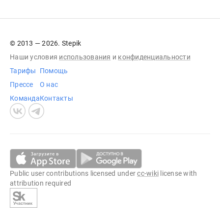
© 2013 — 2026. Stepik
Наши условия
использования
и
конфиденциальности
Тарифы
Помощь
Прессе
О нас
Команда
Контакты
Public user contributions licensed under
cc-wiki
license with
attribution required