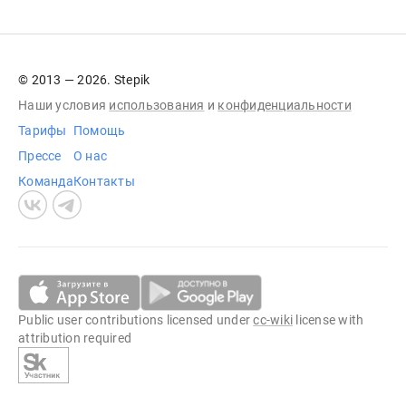
© 2013 — 2026. Stepik
Наши условия
использования
и
конфиденциальности
Тарифы
Помощь
Прессе
О нас
Команда
Контакты
Public user contributions licensed under
cc-wiki
license with
attribution required