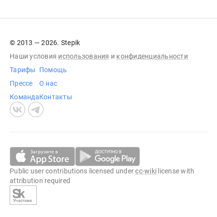
© 2013 — 2026. Stepik
Наши условия
использования
и
конфиденциальности
Тарифы
Помощь
Прессе
О нас
Команда
Контакты
Public user contributions licensed under
cc-wiki
license with
attribution required