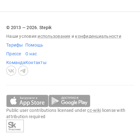
© 2013 — 2026. Stepik
Наши условия
использования
и
конфиденциальности
Тарифы
Помощь
Прессе
О нас
Команда
Контакты
Public user contributions licensed under
cc-wiki
license with
attribution required