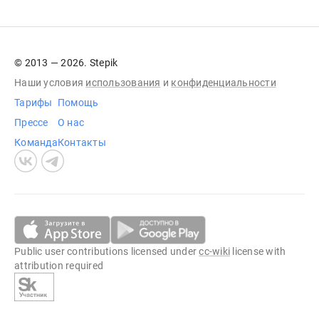
© 2013 — 2026. Stepik
Наши условия
использования
и
конфиденциальности
Тарифы
Помощь
Прессе
О нас
Команда
Контакты
Public user contributions licensed under
cc-wiki
license with
attribution required