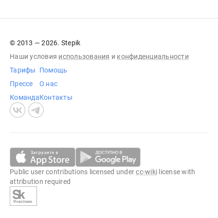
© 2013 — 2026. Stepik
Наши условия
использования
и
конфиденциальности
Тарифы
Помощь
Прессе
О нас
Команда
Контакты
Public user contributions licensed under
cc-wiki
license with
attribution required