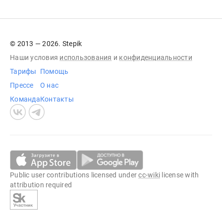
© 2013 — 2026. Stepik
Наши условия
использования
и
конфиденциальности
Тарифы
Помощь
Прессе
О нас
Команда
Контакты
Public user contributions licensed under
cc-wiki
license with
attribution required