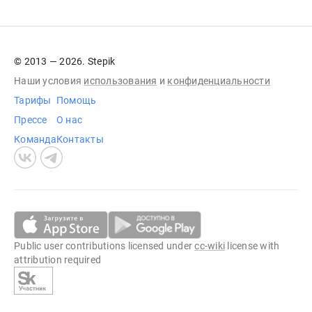
© 2013 — 2026. Stepik
Наши условия
использования
и
конфиденциальности
Тарифы
Помощь
Прессе
О нас
Команда
Контакты
Public user contributions licensed under
cc-wiki
license with
attribution required